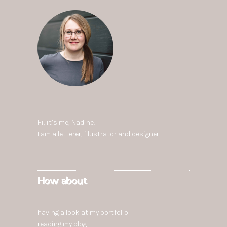
Hi, it’s me,
Nadine
.
I am a letterer, illustrator and designer.
How about
having a look at my portfolio
reading
my blog